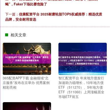
蝇”，Faker下场比赛危险了
下一篇：
信康配资平台 2025耐磨轮胎TOP5权威推荐：精选优质
品牌，安全耐用首选
相关文章
365配资APP下载 金融领域“北
智汇配资平台 年末地方债发行
京服务”发布在京举办 优秀案例
加速助力稳增长，10年地方债
精彩亮相
ETF（511270）、5年地方债
ETF（511060）上周涨幅居全
市场ETF前五