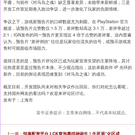
平庸，与前作《对马岛之魂》缺乏显著差异，未能带来新鲜感；三是
开发工作室近期卷入政治争议，进一步激化了玩家的负面情绪。
争议之下，游戏新预告片的口碑数据尤为刺眼。在 PlayStation 官方
频道，该预告片点赞数仅 1.5 万，差评数却高达 3.1 万，差评率超过
2:1；IGN发布的同一预告片更呈现近 4 倍于点赞的差评量。业内普遍
认为，预告片 “差评倒挂” 往往是玩家信任流失的信号，或预示游戏发
售时可能面临市场阻力。
值得注意的是，预告片评论区已成为玩家宣泄失望的主要阵地，其讨
论热度甚至盖过预告片本身。不少观点指出，这款承载前作 IP 光环的
新作，目前的舆论表现恐难复刻《对马岛之魂》的成功。
截至目前，开发团队尚未对相关争议作出回应。你们对此怎么看呢，
支持国外网友的看法吗？欢迎来评论区讨论。
发布于：上海市
富牛证券提示：文章来自网络，不代表本站观点。
上一篇：
恒泰配资平台 LCK冒泡赛战神诞生！生死局“化区成