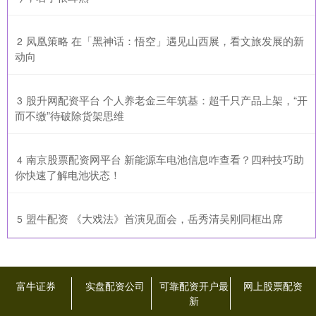
​凤凰策略 在「黑神话：悟空」遇见山西展，看文旅发展的新
2
动向
​股升网配资平台 个人养老金三年筑基：超千只产品上架，“开
3
而不缴”待破除货架思维
​南京股票配资网平台 新能源车电池信息咋查看？四种技巧助
4
你快速了解电池状态！
​盟牛配资 《大戏法》首演见面会，岳秀清吴刚同框出席
5
富牛证券
实盘配资公司
可靠配资开户最
网上股票配资
新