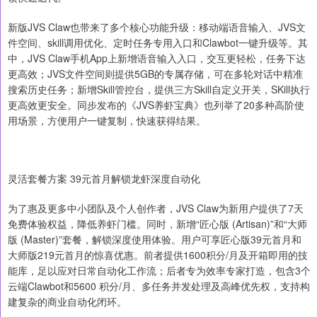
新版JVS Claw也带来了多个核心功能升级：移动端语音输入、JVS文
件空间、skill调用优化、定时任务专用入口和Clawbot一键升级等。其
中，JVS Claw手机App上新增语音输入入口，交互更轻松，任务下达
更高效；JVS文件空间则提供5GB的专属存储，可在多轮对话中精准
搜索历史任务；新增Skill管控台，提供三方Skill自定义开关，SKill执行
更高效更安全。同步发布的《JVS养虾宝典》也列举了20多种高阶使
用场景，方便用户一键复制，快速获得结果。
灵活套餐方案 39元首月解锁龙虾深度自动化
为了惠及更多中小团队及个人创作者，JVS Claw为新用户提供了7天
免费体验权益，降低养虾门槛。同时，新增“匠心版 (Artisan)”和“大师
版 (Master)”套餐，解锁深度使用体验。用户可享匠心版39元首月和
大师版219元首月的惊喜优惠。前者提供1600积分/月及开箱即用的技
能库，足以应对日常自动化工作流；后者专为效率专家打造，包含3个
云端Clawbot和5600 积分/月、多任务并发处理及高峰优先权，支持构
建复杂的商业自动化闭环。